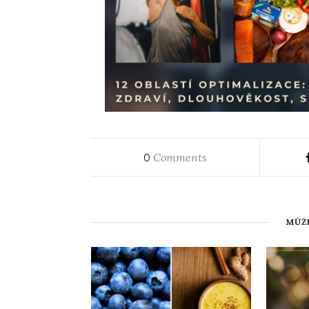
Comments
0
MŮŽE