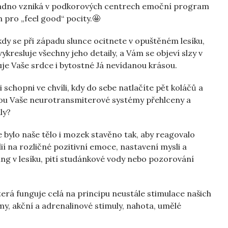
snadno vzniká v podkorových centrech emoční program
pro „feel good“ pocity.🤩
 kdy se při západu slunce ocitnete v opuštěném lesíku,
vykresluje všechny jeho detaily, a Vám se objeví slzy v
uje Vaše srdce i bytostné Já nevídanou krásou.
i schopni ve chvíli, kdy do sebe natlačíte pět koláčů a
dou Vaše neurotransmiterové systémy přehlceny a
ly?
e bylo naše tělo i mozek stavěno tak, aby reagovalo
í na rozličné pozitivní emoce, nastavení mysli a
zing v lesíku, pití studánkové vody nebo pozorování
erá funguje celá na principu neustále stimulace našich
amy, akční a adrenalinové stimuly, nahota, umělé