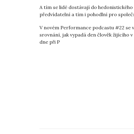
A tím se lidé dostávají do hedonistické
předvídatelní a tím i pohodlní pro společ
V novém Performance podcastu #22 se v
srovnání, jak vypadá den člověk žijícího 
dne při P