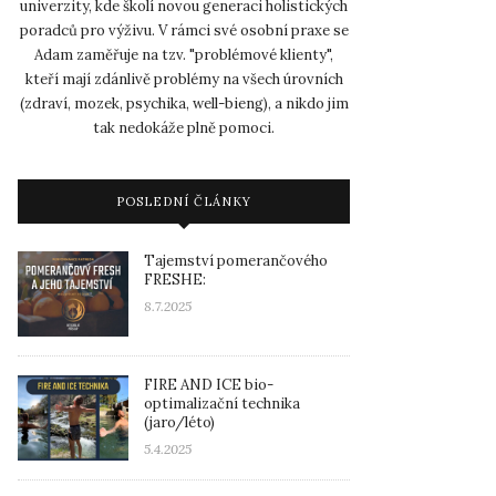
univerzity, kde školí novou generaci holistických
poradců pro výživu. V rámci své osobní praxe se
Adam zaměřuje na tzv. "problémové klienty",
kteří mají zdánlivě problémy na všech úrovních
(zdraví, mozek, psychika, well-bieng), a nikdo jim
tak nedokáže plně pomoci.
POSLEDNÍ ČLÁNKY
Tajemství pomerančového
FRESHE:
8.7.2025
FIRE AND ICE bio-
optimalizační technika
(jaro/léto)
5.4.2025