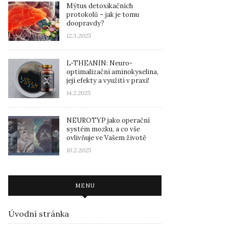
Mýtus detoxikačních
protokolů – jak je tomu
doopravdy?
12.3.2025
L-THEANIN: Neuro-
optimalizační aminokyselina,
její efekty a využití v praxi!
14.2.2025
NEUROTYP jako operační
systém mozku, a co vše
ovlivňuje ve Vašem životě
10.2.2025
MENU
Úvodní stránka