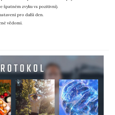
ve špatném zvyku vs pozitivní).⁠
astavení pro další den.⁠
né vědomí.⁠