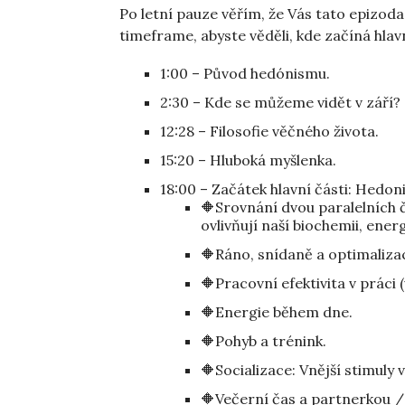
Po letní pauze věřím, že Vás tato epizoda
timeframe, abyste věděli, kde začíná hlavn
1:00 – Původ hedónismu.⁠
2:30 – Kde se můžeme vidět v září? 
12:28 – Filosofie věčného života.⁠
15:20 – Hluboká myšlenka.⁠
18:00 – Začátek hlavní části: Hedon
🔶Srovnání dvou paralelních 
ovlivňují naší biochemii, ener
🔶Ráno, snídaně a optimalizace
🔶Pracovní efektivita v práci (
🔶Energie během dne.⁠
🔶Pohyb a trénink.⁠
🔶Socializace: Vnější stimuly v
🔶Večerní čas a partnerkou / 