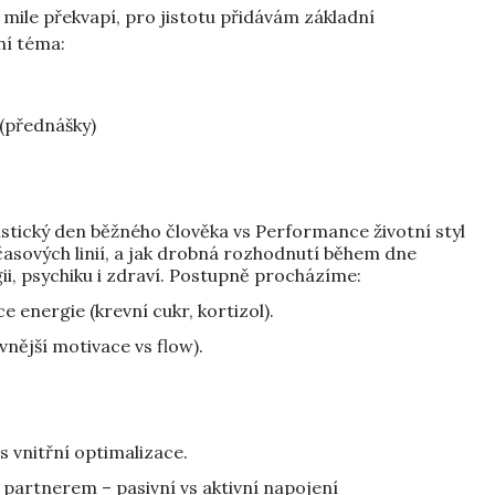
 mile překvapí, pro jistotu přidávám základní
í téma:⁠
(přednášky)⁠
istický den běžného člověka vs Performance životní styl⁠
časových linií, a jak drobná rozhodnutí během dne
gii, psychiku i zdraví. Postupně procházíme:⁠
 energie (krevní cukr, kortizol).⁠
vnější motivace vs flow).⁠
s vnitřní optimalizace.⁠
partnerem – pasivní vs aktivní napojení⁠