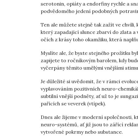
serotonin, opiáty a endorfiny rychle a 
podvědomého jedení podobných potravin 
Ten ale můžete stejně tak zažít ve chvíli,
který zapadající slunce zbarví do zlata a 
očích z krásy toho okamžiku, která naplň
Myslíte ale, že byste stejného prožitku byl
zapijete to ročníkovým barolem, kdy bu
vyčerpány těmito umělými vnějšími stimu
Je důležité si uvědomit, že v rámci evoluc
vyplavováním pozitivních neuro-chemikáli
subtilní vnější podněty, ať už to je sunga
pařících se veverek (vtípek).
Dnes ale žijeme v moderní společnosti, kt
neuro-systémů, ať již jsou to zářící rekl
vytvořené pokrmy nebo substance.