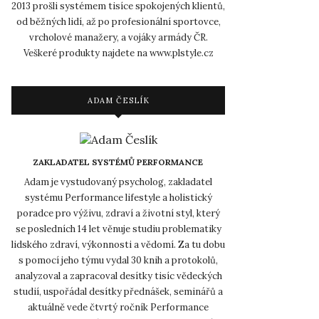
2013 prošli systémem tisíce spokojených klientů,
od běžných lidí, až po profesionální sportovce,
vrcholové manažery, a vojáky armády ČR.
Veškeré produkty najdete na www.plstyle.cz
ADAM ČESLÍK
ZAKLADATEL SYSTÉMŮ PERFORMANCE
Adam je vystudovaný psycholog, zakladatel
systému Performance lifestyle a holistický
poradce pro výživu, zdraví a životní styl, který
se posledních 14 let věnuje studiu problematiky
lidského zdraví, výkonnosti a vědomí. Za tu dobu
s pomocí jeho týmu vydal 30 knih a protokolů,
analyzoval a zapracoval desítky tisíc vědeckých
studií, uspořádal desítky přednášek, seminářů a
aktuálně vede čtvrtý ročník Performance