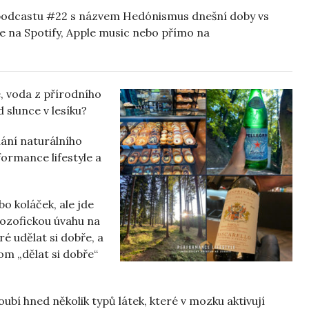
 podcastu #22 s názvem Hedónismus dnešní doby vs
e na Spotify, Apple music nebo přímo na
, voda z přírodního
 slunce v lesíku?
ní naturálního
formance lifestyle a
o koláček, ale jde
ilozofickou úvahu na
é udělat si dobře, a
om „dělat si dobře“
ubí hned několik typů látek, které v mozku aktivují