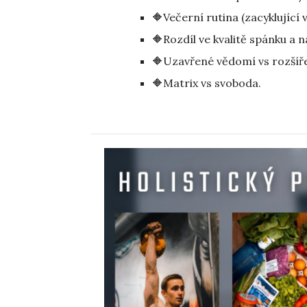
🔶Večerní rutina (zacyklující 
🔶Rozdíl ve kvalitě spánku a n
🔶Uzavřené vědomí vs rozšíře
🔶Matrix vs svoboda.