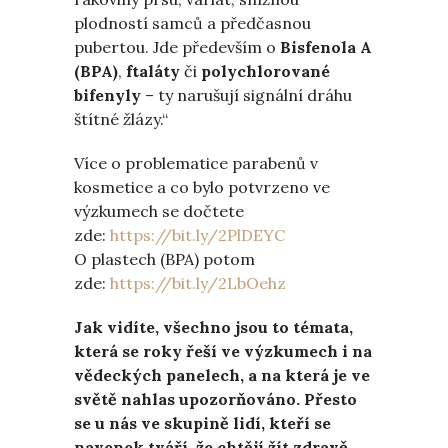
plodností samců a předčasnou
pubertou. Jde především o
Bisfenola A
(BPA)
,
ftaláty
či
polychlorované
bifenyly
– ty narušují signální dráhu
štítné žlázy.“
Více o problematice parabenů v
kosmetice a co bylo potvrzeno ve
výzkumech se dočtete
zde:
https://bit.ly/2PlDEYC
O plastech (BPA) potom
zde:
https://bit.ly/2LbOehz
Jak vidíte, všechno jsou to témata,
která se roky řeší ve výzkumech i na
vědeckých panelech, a na která je ve
světě nahlas upozorňováno. Přesto
se u nás ve skupině lidí, kteří se
navenek tváří, že chtějí žít zdravě