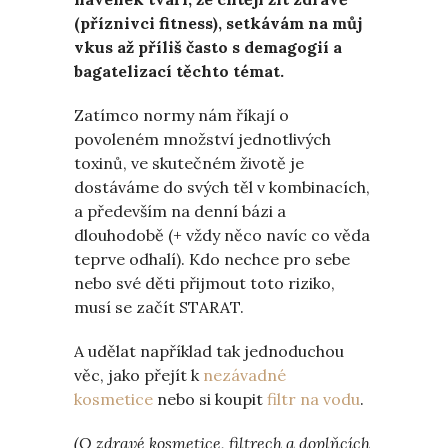
(příznivci fitness), setkávám na můj
vkus až příliš často s demagogií a
bagatelizací těchto témat.
Zatímco normy nám říkají o
povoleném množství jednotlivých
toxinů, ve skutečném životě je
dostáváme do svých těl v kombinacích,
a především na denní bázi a
dlouhodobě (+ vždy něco navíc co věda
teprve odhalí). Kdo nechce pro sebe
nebo své děti přijmout toto riziko,
musí se začít STARAT.
A udělat například tak jednoduchou
věc, jako přejít k
nezávadné
kosmetice
nebo si koupit
filtr na vodu
.
(O zdravé kosmetice, filtrech a doplňcích