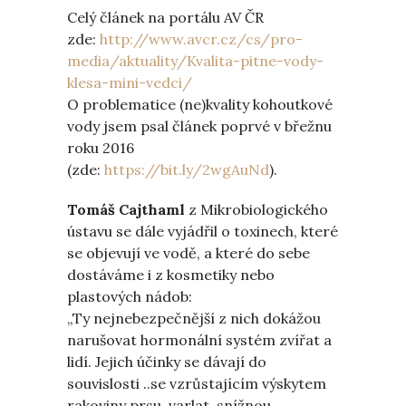
Celý článek na portálu AV ČR
zde:
http://www.avcr.cz/cs/pro-
media/aktuality/Kvalita-pitne-vody-
klesa-mini-vedci/
O problematice (ne)kvality kohoutkové
vody jsem psal článek poprvé v břežnu
roku 2016
(zde:
https://bit.ly/2wgAuNd
).
Tomáš Cajthaml
z Mikrobiologického
ústavu se dále vyjádřil o toxinech, které
se objevují ve vodě, a které do sebe
dostáváme i z kosmetiky nebo
plastových nádob:
„Ty nejnebezpečnější z nich dokážou
narušovat hormonální systém zvířat a
lidí. Jejich účinky se dávají do
souvislosti ..se vzrůstajícím výskytem
rakoviny prsu, varlat, snížnou