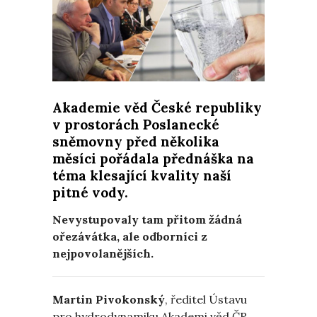
Akademie věd České republiky
v prostorách Poslanecké
sněmovny před několika
měsíci pořádala přednáška na
téma klesající kvality naší
pitné vody.
Nevystupovaly tam přitom žádná
ořezávátka, ale odborníci z
nejpovolanějších.
Martin Pivokonský
, ředitel Ústavu
pro hydrodynamiku Akademi věd ČR