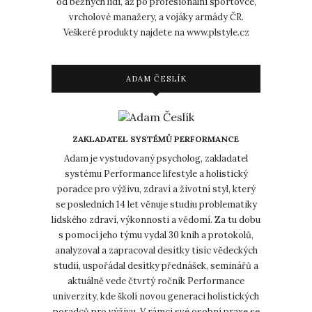
od běžných lidí, až po profesionální sportovce,
vrcholové manažery, a vojáky armády ČR.
Veškeré produkty najdete na www.plstyle.cz
ADAM ČESLÍK
ZAKLADATEL SYSTÉMŮ PERFORMANCE
Adam je vystudovaný psycholog, zakladatel
systému Performance lifestyle a holistický
poradce pro výživu, zdraví a životní styl, který
se posledních 14 let věnuje studiu problematiky
lidského zdraví, výkonnosti a vědomí. Za tu dobu
s pomocí jeho týmu vydal 30 knih a protokolů,
analyzoval a zapracoval desítky tisíc vědeckých
studií, uspořádal desítky přednášek, seminářů a
aktuálně vede čtvrtý ročník Performance
univerzity, kde školí novou generaci holistických
poradců pro výživu. V rámci své osobní praxe se