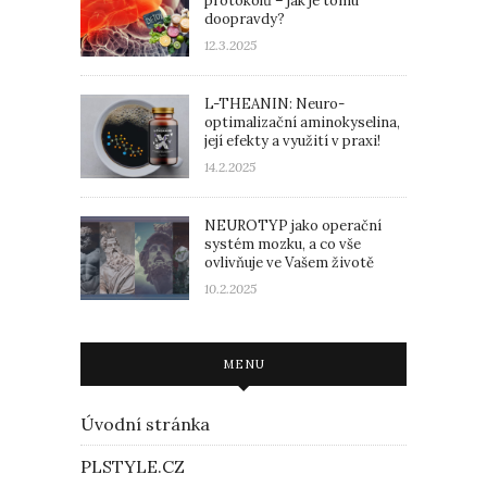
protokolů – jak je tomu
doopravdy?
12.3.2025
L-THEANIN: Neuro-
optimalizační aminokyselina,
její efekty a využití v praxi!
14.2.2025
NEUROTYP jako operační
systém mozku, a co vše
ovlivňuje ve Vašem životě
10.2.2025
MENU
Úvodní stránka
PLSTYLE.CZ