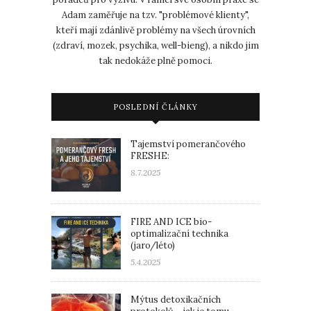
Adam zaměřuje na tzv. "problémové klienty",
kteří mají zdánlivě problémy na všech úrovních
(zdraví, mozek, psychika, well-bieng), a nikdo jim
tak nedokáže plně pomoci.
POSLEDNÍ ČLÁNKY
Tajemství pomerančového
FRESHE:
8.7.2025
FIRE AND ICE bio-
optimalizační technika
(jaro/léto)
5.4.2025
Mýtus detoxikačních